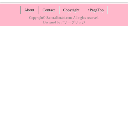
About
Contact
Copyright
↑PageTop
Copyright©
SakuraIbaraki.com
, All rights reserved.
Designed by
バナーブリッジ