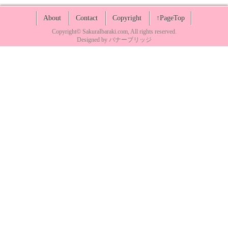
About
Contact
Copyright
↑PageTop
Copyright©
SakuraIbaraki.com
, All rights reserved.
Designed by
バナーブリッジ