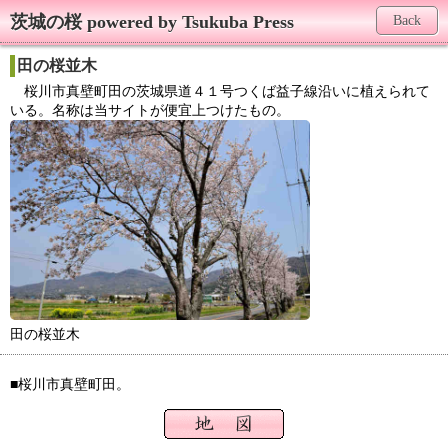
茨城の桜 powered by Tsukuba Press
Back
田の桜並木
桜川市真壁町田の茨城県道４１号つくば益子線沿いに植えられて
いる。名称は当サイトが便宜上つけたもの。
田の桜並木
■桜川市真壁町田。