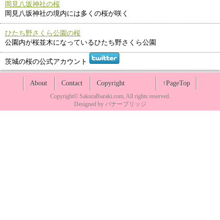
岡見八坂神社の桜
岡見八坂神社の境内には多くの桜が咲く
ひたち野さくら公園の桜
公園内が桜並木になっているひたち野さくら公園
茨城の桜の公式アカウント
About
Contact
Copyright
↑PageTop
Copyright©
SakuraIbaraki.com
, All rights reserved.
Designed by
バナーブリッジ