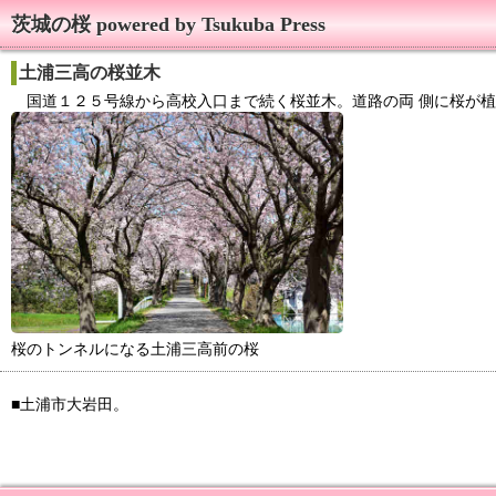
茨城の桜 powered by Tsukuba Press
土浦三高の桜並木
国道１２５号線から高校入口まで続く桜並木。道路の両 側に桜が植
桜のトンネルになる土浦三高前の桜
■土浦市大岩田。