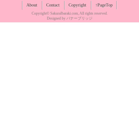
About
Contact
Copyright
↑PageTop
Copyright©
SakuraIbaraki.com
, All rights reserved.
Designed by
バナーブリッジ