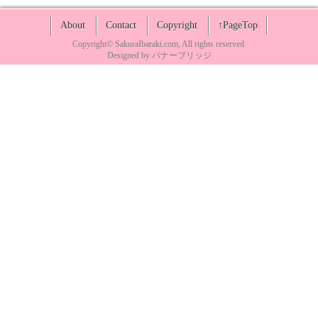
About
Contact
Copyright
↑PageTop
Copyright©
SakuraIbaraki.com
, All rights reserved.
Designed by
バナーブリッジ