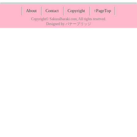
About
Contact
Copyright
↑PageTop
Copyright©
SakuraIbaraki.com
, All rights reserved.
Designed by
バナーブリッジ