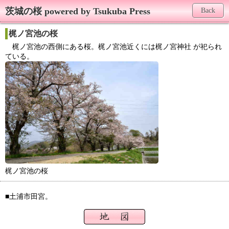
茨城の桜 powered by Tsukuba Press
Back
梶ノ宮池の桜
梶ノ宮池の西側にある桜。梶ノ宮池近くには梶ノ宮神社 が祀られ
ている。
梶ノ宮池の桜
■土浦市田宮。